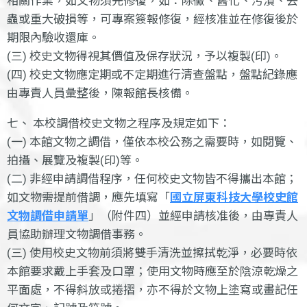
相關作業，如文物須先修復，如：除黴、舊化、污漬、去
蟲或重大破損等，可專案簽報修復，經核准並在修復後於
期限內驗收還庫。
(三) 校史文物得視其價值及保存狀況，予以複製(印)。
(四) 校史文物應定期或不定期進行清查盤點，盤點紀錄應
由專責人員彙整後，陳報館長核備。
七、 本校調借校史文物之程序及規定如下：
(一) 本館文物之調借，僅依本校公務之需要時，如閱覽、
拍攝、展覽及複製(印)等。
(二) 非經申請調借程序，任何校史文物皆不得攜出本館；
如文物需提前借調，應先填寫「
國立屏東科技大學校史館
文物調借申請單
」（附件四）並經申請核准後，由專責人
員協助辦理文物調借事務。
(三) 使用校史文物前須將雙手清洗並擦拭乾淨，必要時依
本館要求戴上手套及口罩；使用文物時應至於陰涼乾燥之
平面處，不得斜放或捲摺，亦不得於文物上塗寫或畫記任