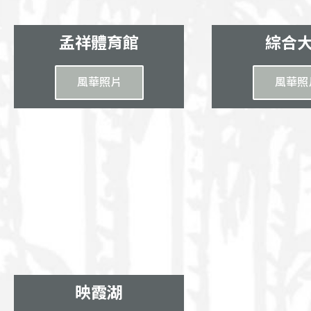
孟祥體育館
綜合
風華照片
風華照
映霞湖