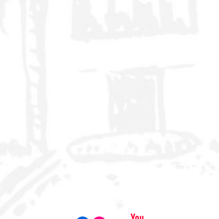
重要連結
百年簡介
源起
屏科大事記
館藏文物
校園風華
出版品
參