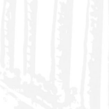
校徽
歷任校長
觀資訊
圖書與會展館