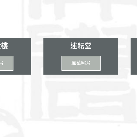
大樓
述耘堂
片
風華照片