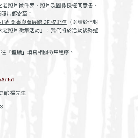
之老照片徵件表、照片及圖像授權同意書、
老照片郵寄至：
1號 圖書與會展館 3F 校史館
（
※請於信封
大老照片徵集活動」，我們將於活動後歸還
前往
「繼續」
填寫相關徵集程序。
9vAd6d
史館 楊先生
3