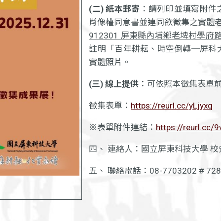
(二) 紙本郵寄
：請列印並填寫附件
肖像權同意書並連同欲徵集之實體
912301 屏東縣內埔鄉老埤村學府路
註明「百年耕耘、時空倒轉─屏科
實體照片。
(三) 線上提供
：可依照本徵集表單
徵集表單：
https://reurl.cc/yLjyxq
※表單附件連結：
https://reurl.cc/
四、 連絡人：國立屏東科技大學 校
五、 聯絡電話：08-7703202 # 728