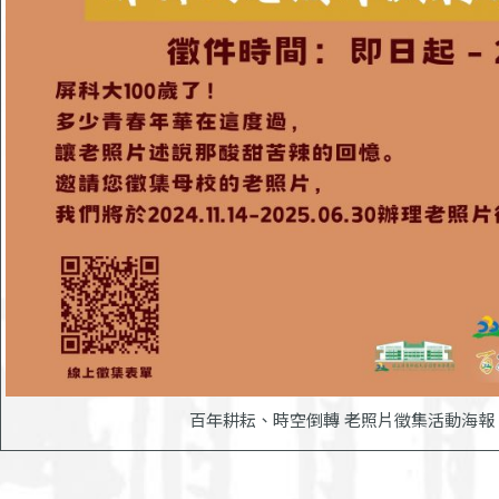
百年耕耘、時空倒轉 老照片徵集活動海報