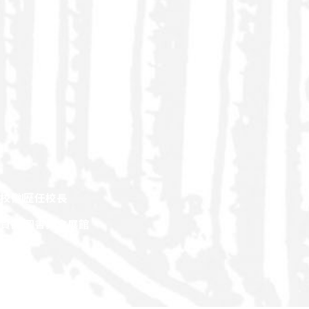
校徽
歷任校長
觀資訊
圖書與會展館