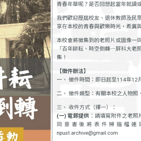
青春年華呢？是否回想起當年就讀
我們歡迎歷屆校友、退休教師及民
享在本校的青春與歡樂時光，希冀
本校會將徵集到的老照片或圖像一同在1
「百年耕耘、時空倒轉─屏科大老
集！
【徵件辦法】
一、 徵件時間：即日起至114年12
二、 徵件類型：有關本校之人物照
三、 收件方式（擇一）：
(一) 電郵提供
：請填寫附件之老照
同意書後將表件掃描檔連
npust.archive@gmail.com