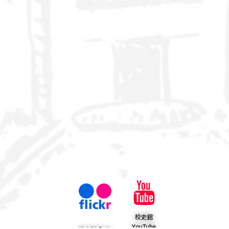
重要連結
百年簡介
源起
屏科大事記
館藏文物
校園風華
出版品
參
校史館
YouTube