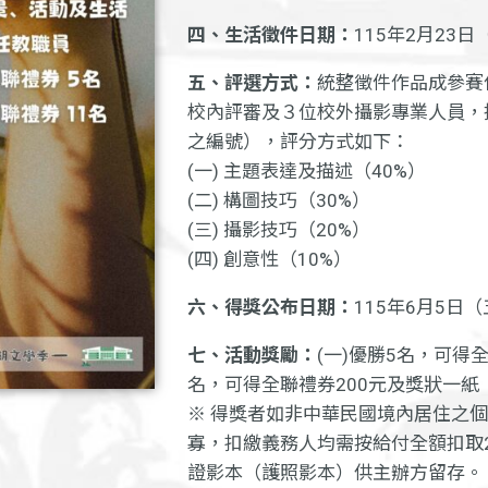
四、生活徵件日期：
115年2月23
五、評選方式：
統整徵件作品成參賽
校內評審及３位校外攝影專業人員，
之編號），評分方式如下：
(一) 主題表達及描述（40%）
(二) 構圖技巧（30%）
(三) 攝影技巧（20%）
(四) 創意性（10%）
六、得獎公布日期：
115年6月5日
七、活動獎勵：
(一)優勝5名，可得全
名，可得全聯禮券200元及獎狀一紙
※ 得獎者如非中華民國境內居住之
寡，扣繳義務人均需按給付全額扣取
證影本（護照影本）供主辦方留存。