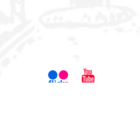
重要連結
百年簡介
源起
屏科大事記
館藏文物
校園風華
出版品
參
校史館
YouTube
校史館 flickr
館 ）