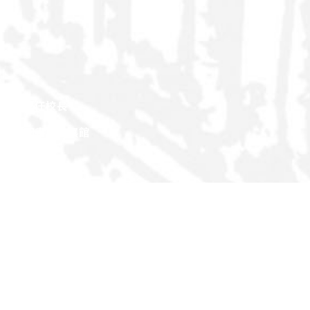
校徽
歷任校長
觀資訊
圖書與會展館