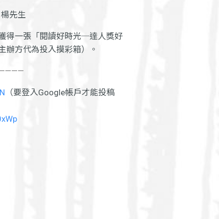
83 楊先生
獲得一張「閱讀好時光─達人獎好
主辦方代為投入摸彩箱）。
————
mN
（要登入Google帳戶才能投稿
l0xWp