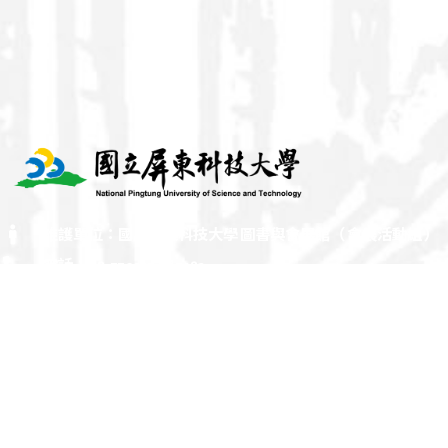
維護單位：國立屏東科技大學 圖書與會展館（ 會展活動組 ）
電話：08-7703202 # 7283
E-mail：npust.archive@gmail.com
地址：屏東縣內埔鄉老埤村學府路1號（ 圖書與會展館 3F 校史