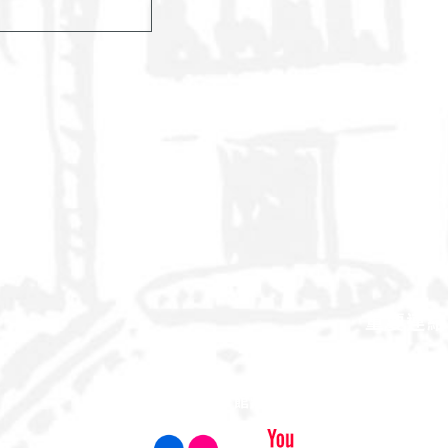
重要連結
百年簡介
源起
屏科大事記
館藏文物
校園風華
出版品
參