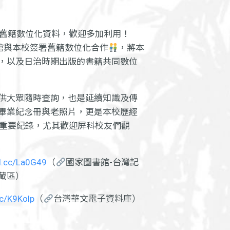
」舊籍數位化資料，歡迎多加利用！
書館與本校簽署舊籍數位化合作
，將本
，以及日治時期出版的書籍共同數位
供大眾隨時查詢，也是延續知識及傳
畢業紀念冊與老照片，更是本校歷經
重要紀錄，尤其歡迎屏科校友們觀
rl.cc/La0G49
（
國家圖書館-台灣記
藏區）
.cc/K9Kolp
（
台灣華文電子資料庫）