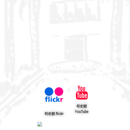
重要連結
百年簡介
源起
屏科大事記
館藏文物
校園風華
出版品
參
校史館
YouTube
校史館 flickr
館 ）