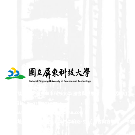
維護單位：國立屏東科技大學 圖書與會展館（ 會展活動組 ）
電話：08-7703202 # 7283
E-mail：npust.archive@gmail.com
地址：屏東縣內埔鄉老埤村學府路1號（ 圖書與會展館 3F 校史