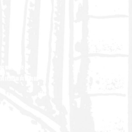
校徽
歷任校長
觀資訊
圖書與會展館