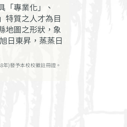
具「專業化」、
」特質之人才為目
縣地圖之形狀，象
如旭日東昇，蒸蒸日
88年)發予本校校徽註冊證。